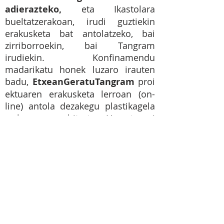
adierazteko,
eta Ikastolara
bueltatzerakoan, irudi guztiekin
erakusketa bat antolatzeko, bai
zirriborroekin, bai Tangram
irudiekin. Konfinamendu
madarikatu honek luzaro irauten
badu,
EtxeanGeratuTangram
proi
ektuaren erakusketa lerroan (on-
line) antola dezakegu plastikagela
webgunearen bitartez. Horretaz ni
arduratuko naiz. Lan ona egiten
badugu, guk dakigun bezala, esku
handiko ekintzaileak bilakatu ahal
gara.
Gora MT3!
EtxeanGeratuTangram
irudiak
klase ordua amaitu baino 5 minutu
lehenago bidali behar ditugu!