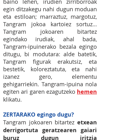
baino lehen, irudien zirriborroak
egin ditzakegu nahi dugun moduan
eta estiloan; marraztuz, margotuz,
Tangram jokoa kartoiez sortuz…
Tangram jokoaren bitartez
egindako irudiak, ahal bada,
Tangram-ipuinerako bezala egingo
ditugu, bi modutara: alde batetik,
Tangram figurak erakutsiz, eta
bestetik, koloreztatuta, eta nahi
izanez gero, elementu
gehigarriekin. Tangram-ipuina nola
egiten ari garen ezagutzeko
hemen
klikatu.
ZERTARAKO egingo dugu?
Tangram jokoaren bitartez
etxean
derrigortuta geratzearen gaiari
buruz dugun iritzia