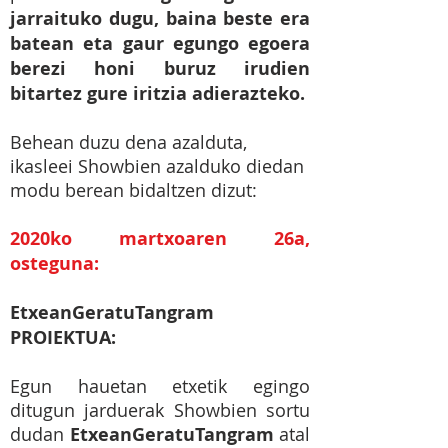
jarraituko dugu, baina beste era
batean eta gaur egungo egoera
berezi honi buruz irudien
bitartez gure iritzia adierazteko.
Behean duzu dena azalduta,
ikasleei Showbien azalduko diedan
modu berean bidaltzen dizut:
2020ko martxoaren 26a,
osteguna:
EtxeanGeratuTangram
PROIEKTUA:
Egun hauetan etxetik egingo
ditugun jarduerak Showbien sortu
dudan
EtxeanGeratuTangram
atal