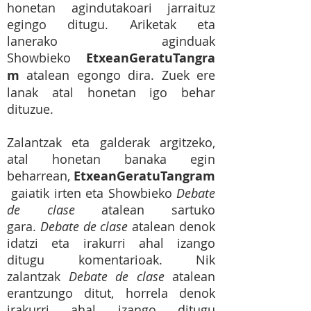
honetan agindutakoari jarraituz
egingo ditugu. Ariketak eta
lanerako aginduak
Showbieko
EtxeanGeratuTangra
m
atalean egongo dira. Zuek ere
lanak atal honetan igo behar
dituzue.
Zalantzak eta galderak argitzeko,
atal honetan banaka egin
beharrean,
EtxeanGeratuTangram
gaiatik irten eta Showbieko
Debate
de clase
atalean sartuko
gara.
Debate de clase
atalean denok
idatzi eta irakurri ahal izango
ditugu komentarioak. Nik
zalantzak
Debate de clase
atalean
erantzungo ditut, horrela denok
irakurri ahal izango ditugu