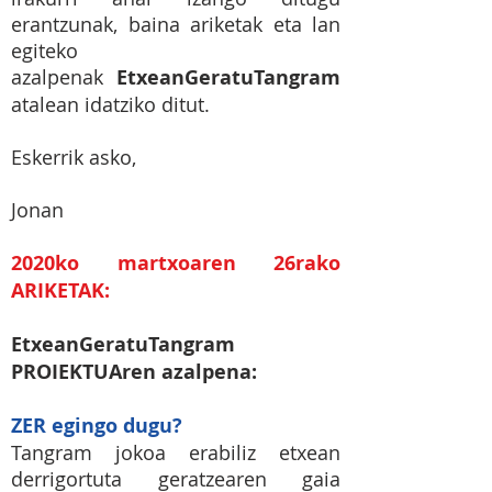
erantzunak, baina ariketak eta lan
egiteko
azalpenak
EtxeanGeratuTangram
atalean idatziko ditut.
Eskerrik asko,
Jonan
2020ko martxoaren 26rako
ARIKETAK:
EtxeanGeratuTangram
PROIEKTUAren azalpena:
ZER egingo dugu?
Tangram jokoa erabiliz etxean
derrigortuta geratzearen gaia