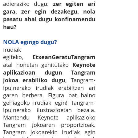
adieraziko dugu:
zer egiten ari
gara, zer egin dezakegu, nola
pasatu ahal dugu konfinamendu
hau?
NOLA egingo dugu?
Irudiak
egiteko,
EtxeanGeratuTangram
atal honetan gehitutako
Keynote
aplikazioan dugun Tangram
jokoa erabiliko dugu,
Tangram-
ipuinerako irudiak erabiltzen ari
garen berbera. Figura bat baino
gehiagoko irudiak egin! Tangram-
ipuinerako ilustrazioetan bezala.
Mantendu Keynote aplikazioko
Tangram jokoaren proportzioak.
Tangram jokoarekin irudiak egin