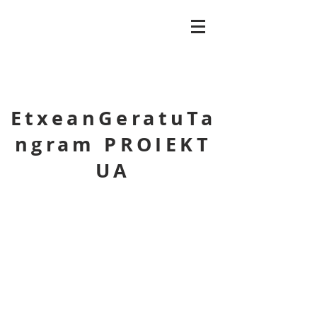
plastikagela.com
EtxeanGeratuTa
ngram PROIEKT
UA