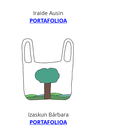
Iraide Ausin
PORTAFOLIOA
Izaskun Bárbara
PORTAFOLIOA