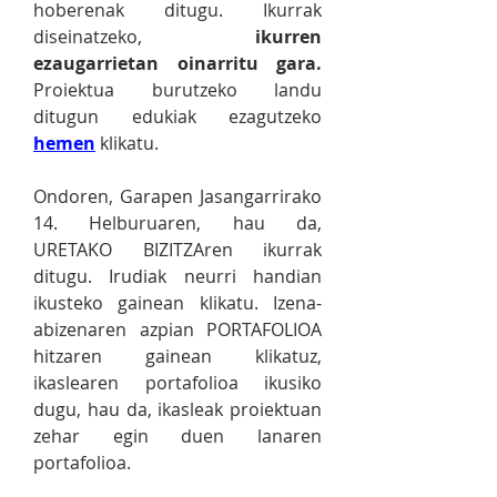
hoberenak ditugu.​ Ikurrak
diseinatzeko,
ikurren
ezaugarrietan oinarritu gara.
Proiektua burutzeko landu
ditugun e
dukiak ezagutzeko
hemen
klikatu.
Ondoren, Garapen Jasangarrirako
14. Helburuaren, hau da,
URETAKO BIZITZAren ikurrak
ditugu. Irudiak neurri handian
ikusteko gainean klikatu. Izena-
abizenaren azpian PORTAFOLIOA
hitzaren gainean klikatuz,
ikaslearen portafolioa ikusiko
dugu, hau da, ikasleak proiektuan
zehar egin duen lanaren
portafolioa.