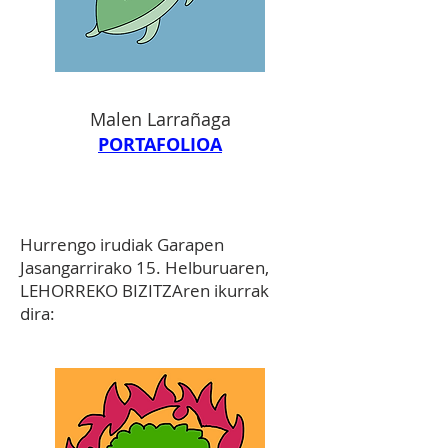
Malen Larrañaga
PORTAFOLIOA
Hurrengo irudiak
Garapen
Jasangarrirako 15. Helburuaren,
LEHORREKO BIZITZAren ikurrak
dira: