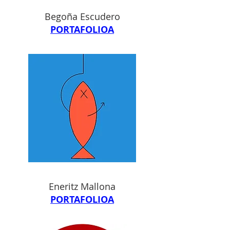
Begoña Escudero
PORTAFOLIOA
Eneritz Mallona
PORTAFOLIOA