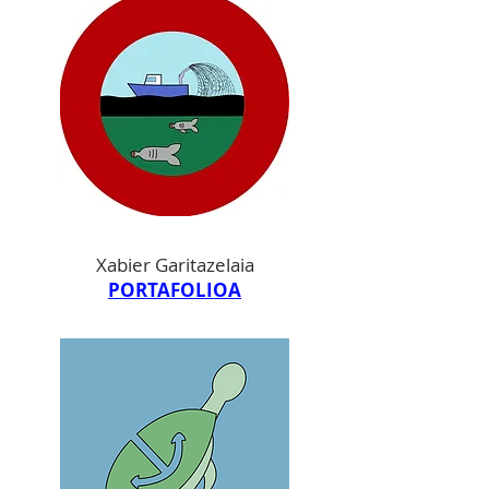
Xabier Garitazelaia
PORTAFOLIOA