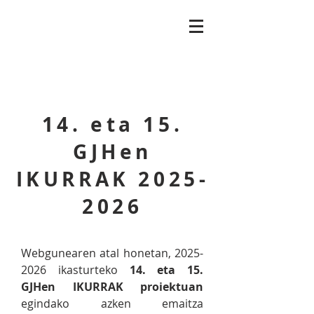
plastikagela.com
14. eta 15.
GJHen
IKURRAK
2025-
2026
Webgunearen atal honetan,
2025-
2026
ikasturteko
14. eta 15.
GJHen IKURRAK proiektuan
egindako azken emaitza