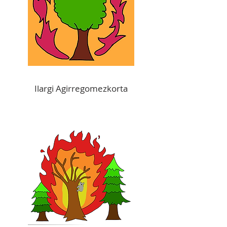
Ilargi Agirregomezkorta