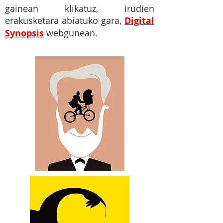
gainean klikatuz, irudien
erakusketara abiatuko gara,
Digital
Synopsis
webgunean.