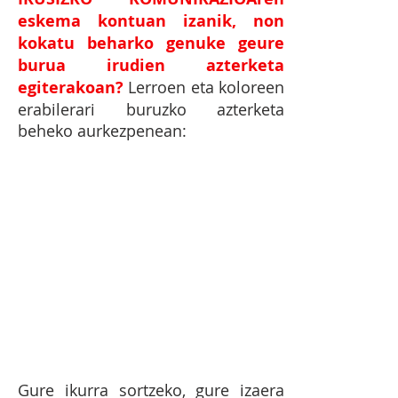
eskema kontuan izanik, non
kokatu beharko genuke geure
burua irudien azterketa
egiterakoan?
Lerroen eta koloreen
erabilerari buruzko azterketa
beheko aurkezpenean:
Gure ikurra sortzeko, gure izaera