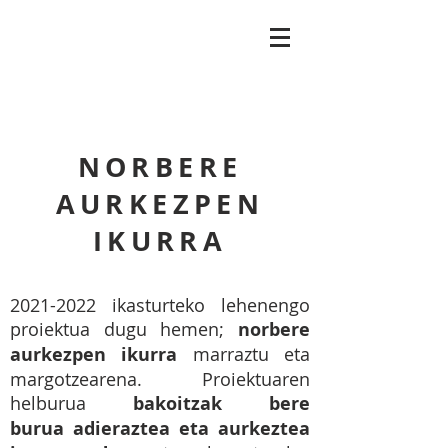
plastikagela.com
NORBERE
AURKEZPEN
IKURRA
2021-2022
ikasturteko lehenengo
proiektua dugu hemen;
norbere
aurkezpen ikurra
marraztu eta
margotzearena. Proiektuaren
helburua
bakoitzak bere
burua
adieraztea eta aurkeztea