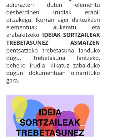
adierazten duten elementu
desberdinen irudiak erabil
ditzakegu. Ikurran ager daitezkeen
elementuak aukeratu eta
erabakitzeko
IDEIAK SORTZAILEAK
TREBETASUNEZ ASMATZEN
pentsatzeko trebetasuna landuko
dugu. Trebetasuna lantzeko,
beheko irudia klikatuz zabalduko
dugun dokumentuan oinarrituko
gara.