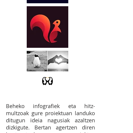
Beheko infografiek eta hitz-
multzoak gure proiektuan landuko
ditugun ideia nagusiak azaltzen
dizkigute. Bertan agertzen diren