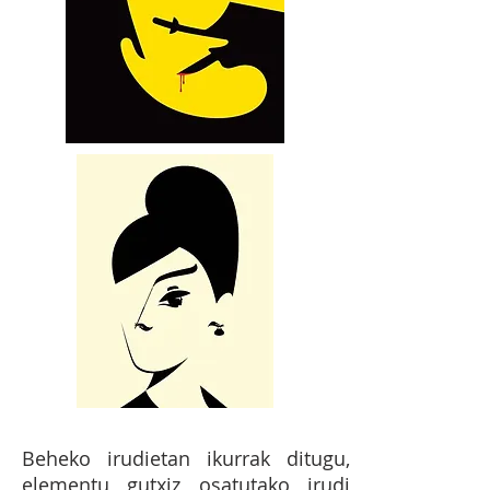
Beheko irudietan ikurrak ditugu,
elementu gutxiz osatutako irudi