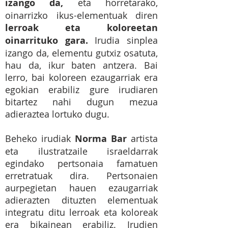
izango da,
eta horretarako,
oinarrizko ikus-elementuak diren
lerroak eta koloreetan
oinarrituko gara.
Irudia sinplea
izango da, elementu gutxiz osatuta,
hau da, ikur baten antzera. Bai
lerro, bai koloreen ezaugarriak era
egokian erabiliz gure irudiaren
bitartez nahi dugun mezua
adieraztea lortuko dugu.
Beheko irudiak
Norma Bar
artista
eta ilustratzaile israeldarrak
egindako pertsonaia famatuen
erretratuak dira. Pertsonaien
aurpegietan hauen ezaugarriak
adierazten dituzten elementuak
integratu ditu lerroak eta koloreak
era bikainean erabiliz. Irudien