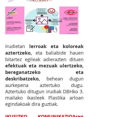
Irudietan
lerroak eta koloreak
aztertzeko,
eta baliabide hauen
bitartez egileak adierazten dituen
efektuak eta mezuak ulertzeko,
bereganatzeko eta
deskribatzeko,
behean dugun
aurkepena aztertuko dugu.
Aztertuko ditugun irudiak DBHko 3.
mailako ikasleek Plastika arloan
egindakoak dira guztiak.
IKUSIZKO KOMUNIKAZIOAren