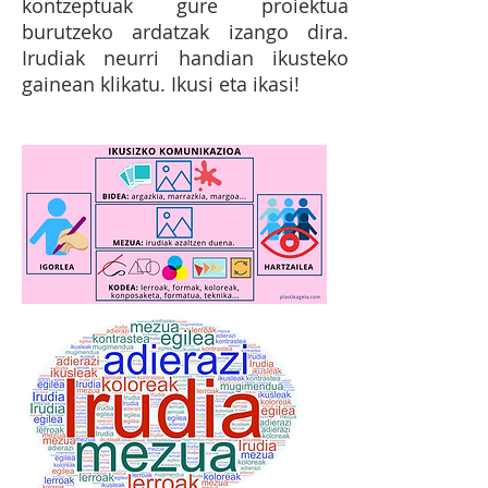
kontzeptuak gure proiektua
burutzeko ardatzak izango dira.
Irudiak neurri handian ikusteko
gainean klikatu. Ikusi eta ikasi!