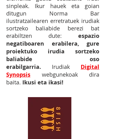
sinpleak. Ikur hauek eta goian
ditugun Norma Bar​
ilustratzailearen erretratuek irudiak
sortzeko baliabide berezi bat
erabiltzen dute:
espazio
negatiboaren erabilera, gure
proiektuko irudia sortzeko
baliabide oso
erabilgarria.
Irudiak
Digital
Synopsis
webgunekoak dira
baita.
Ikusi eta ikasi!